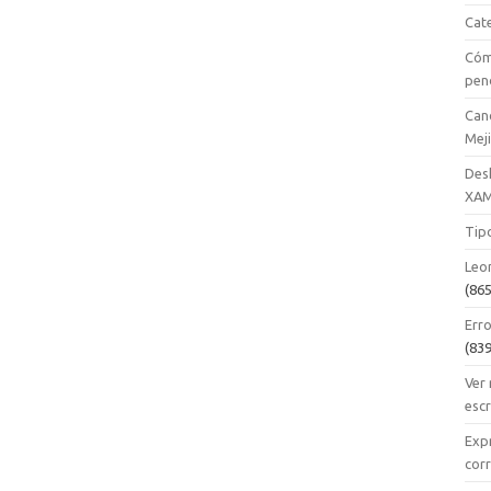
Cat
Cóm
pen
Can
Mej
Des
XA
Tipo
Leo
(865
Erro
(839
Ver
esc
Expr
cor