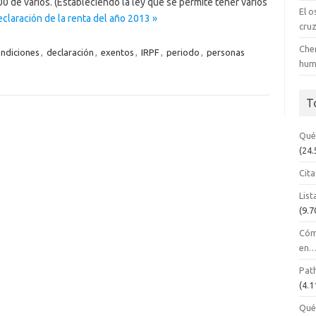
 de varios. (Estableciendo la ley que se permite tener varios
El o
claración de la renta del año 2013 »
cru
Cher
ndiciones
,
declaración
,
exentos
,
IRPF
,
periodo
,
personas
hum
T
Qué
(24.
Cita
List
(9.7
Cóm
en
Path
(4.1
Qué