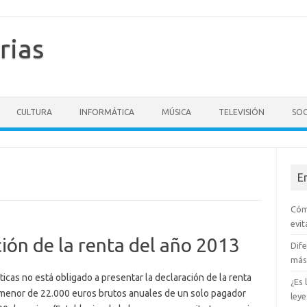
rias
CULTURA
INFORMÁTICA
MÚSICA
TELEVISIÓN
SO
E
Cóm
evit
ción de la renta del año 2013
Dife
más
ticas no está obligado a presentar la declaración de la renta
¿Es
o menor de 22.000 euros brutos anuales de un solo pagador
ley