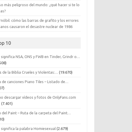
so más peligroso del mundo: ¿qué hacer si te lo
zas?
nóbil: cómo las barras de grafito y los errores
anos causaron el desastre nuclear de 1986
op 10
 significa NSA, ONS y FWB en Tinder, Grindr o…
508)
s de la Biblia Crueles y Violentas:…
(19.670)
a de canciones Piano Tiles – Listado de…
07)
o descargar vídeos y fotos de OnlyFans.com
…
(7.401)
 del Paint – Ruta de la carpeta del Paint…
10)
 significa la palabra Homiesexual
(2.679)