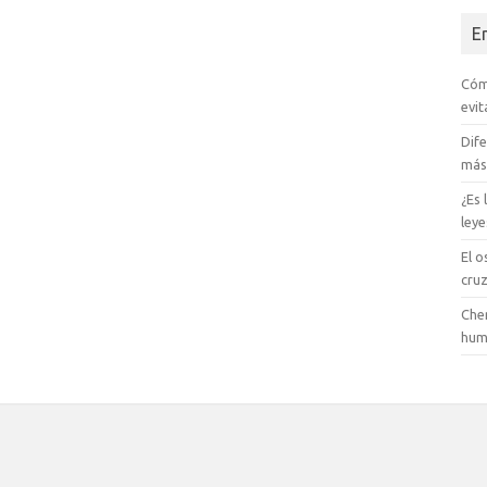
E
Cóm
evit
Dife
más
¿Es
ley
El o
cru
Cher
hum