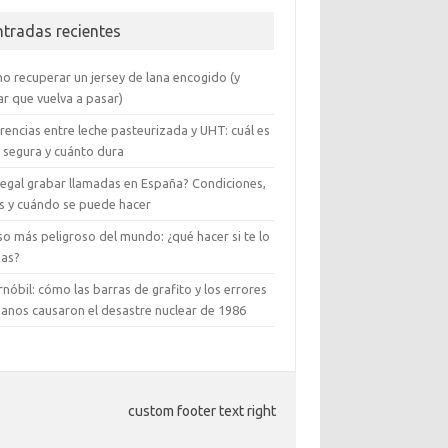
ntradas recientes
o recuperar un jersey de lana encogido (y
ar que vuelva a pasar)
rencias entre leche pasteurizada y UHT: cuál es
 segura y cuánto dura
 legal grabar llamadas en España? Condiciones,
es y cuándo se puede hacer
so más peligroso del mundo: ¿qué hacer si te lo
zas?
nóbil: cómo las barras de grafito y los errores
anos causaron el desastre nuclear de 1986
custom footer text right