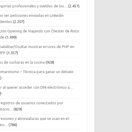
egorías profesionales y sueldos de los…
(2.451)
o ver peticiones enviadas en Linkedin
dientes
(2.207)
ción Opening de Viajando con Chester de Risto
ide
(1.499)
habilitar/Ocultar mostrar errores de PHP en
MPP
(1.357)
s de cucharas en la cocina
(928)
nmarinismo – Técnica para ganar un debate
)
r al querer acceder con DNI electrónico a…
)
 registros de usuarios conectados por
ritorio…
(829)
esiones y abreviaturas que se usan en el
reo…
(786)