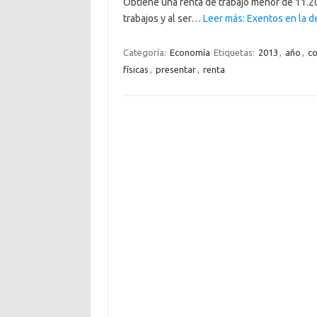
Obtiene una renta de trabajo menor de 11.200
trabajos y al ser…
Leer más: Exentos en la de
Categoría:
Economía
Etiquetas:
2013
,
año
,
co
físicas
,
presentar
,
renta