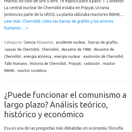
reactor, no solo de uno u otro. Te explico paso a paso: 1. Contexto
La central nuclear de Chernóbil estaba en Pripyat, Ucrania
(entonces parte de la URSS). La planta utilizaba reactores RBMK,…
Leer más: Chernóbil: cómo las barras de grafito y los errores
humanos… »
Categoría:
Ciencia
Etiquetas:
accidente nuclear
,
barras de grafito
,
causas de Chernóbil
,
Chernóbil
,
desastre de 1986
,
desastre de
Chernóbil
,
energía atómica
,
energía nuclear
,
explosión de Chernóbil
,
fallo humano
,
historia de Chernóbil
,
Pripyat
,
radiación
,
reactor
RBMK
,
reactor soviético
¿Puede funcionar el comunismo a
largo plazo? Análisis teórico,
histórico y económico
Esa es una de las preguntas más debatidas en economía, filosofía