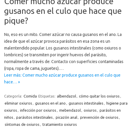
Comer mucho azúcar produce
gusanos en el culo que hace que
pique?
No, eso es un mito. Comer azúcar no causa gusanos en el ano. La
idea de que el azúcar provoca parásitos en esa zona es un
malentendido popular. Los gusanos intestinales (como oxiuros o
lombrices) se transmiten por ingerir huevos del parásito,
normalmente a través de: Contacto con superficies contaminadas
(ropa, ropa de cama, juguetes).…
Leer más: Comer mucho azúcar produce gusanos en el culo que
hace… »
Categoría:
Comida
Etiquetas:
albendazol
,
cómo quitar los oxiuros
,
eliminar oxiuros
,
gusanos en el ano
,
gusanos intestinales
,
higiene para
oxiuros
,
infección por oxiuros
,
mebendazol
,
oxiuros
,
parásitos en
niños
,
parásitos intestinales
,
picazón anal
,
prevención de oxiuros
,
síntomas de oxiuros
,
tratamiento oxiuros