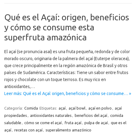
Qué es el Açaí: origen, beneficios
y cómo se consume esta
superfruta amazónica
El açaí (se pronuncia asaí) es una fruta pequeña, redonda y de color
morado oscuro, originaria de la palmera del açaí (Euterpe oleracea),
que crece principalmente en la región amazónica de Brasil y otros
países de Sudamérica. Características: Tiene un sabor entre frutos
rojos y chocolate con un toque terroso. Es muy rico en
antioxidantes,…
Leer más: Qué es el Açaí: origen, beneficios y cómo se consume… »
Categoría:
Comida
Etiquetas:
açaí
,
açaí bowl
,
açaí en polvo
,
açaí
propiedades
,
antioxidantes naturales
,
beneficios del açaí
,
comida
saludable
,
cómo se come el açaí
,
fruta açaí
,
pulpa de açaí
,
que es el
açaí
,
recetas con açaí
,
superalimento amazónico