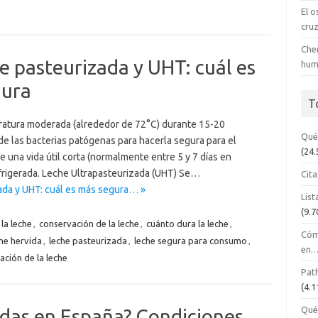
El o
cru
Cher
e pasteurizada y UHT: cuál es
hum
dura
T
ratura moderada (alrededor de 72°C) durante 15-20
Qué
 de las bacterias patógenas para hacerla segura para el
(24.
 una vida útil corta (normalmente entre 5 y 7 días en
frigerada. Leche Ultrapasteurizada (UHT) Se…
Cita
zada y UHT: cuál es más segura… »
List
(9.7
la leche
,
conservación de la leche
,
cuánto dura la leche
,
Cóm
he hervida
,
leche pasteurizada
,
leche segura para consumo
,
en
ación de la leche
Path
(4.1
Qué
adas en España? Condiciones,