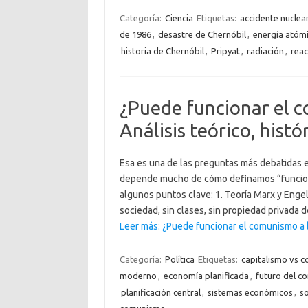
Categoría:
Ciencia
Etiquetas:
accidente nuclea
de 1986
,
desastre de Chernóbil
,
energía atóm
historia de Chernóbil
,
Pripyat
,
radiación
,
rea
¿Puede funcionar el c
Análisis teórico, hist
Esa es una de las preguntas más debatidas en
depende mucho de cómo definamos “funcio
algunos puntos clave: 1. Teoría Marx y Enge
sociedad, sin clases, sin propiedad privada 
Leer más: ¿Puede funcionar el comunismo a l
Categoría:
Política
Etiquetas:
capitalismo vs 
moderno
,
economía planificada
,
futuro del 
planificación central
,
sistemas económicos
,
so