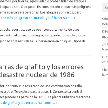
namos: por fuerza, agresividad o probabilidad de ataque a
incipales son: Oso polar: Es considerado el oso más peligroso
E
eme acercarse a personas. Los ataques son raros, pero
l oso más peligroso del mundo: ¿qué hacer si te… »
Cóm
evit
es peligrosos
,
ataque de oso
,
comportamiento de osos
,
Dife
oso más peligroso
,
oso negro
,
oso pardo
,
oso polar
,
osos
más
guridad en la naturaleza
,
supervivencia en bosques
,
tipos de
¿Es
ley
El o
cru
rras de grafito y los errores
Cher
desastre nuclear de 1986
hum
abril de 1986, fue resultado de una combinación de fallo
o u otro. Te explico paso a paso: 1. Contexto La central
nia (entonces parte de la URSS). La planta utilizaba reactores
as de grafito y los errores humanos… »