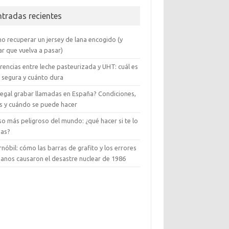
ntradas recientes
o recuperar un jersey de lana encogido (y
ar que vuelva a pasar)
rencias entre leche pasteurizada y UHT: cuál es
 segura y cuánto dura
 legal grabar llamadas en España? Condiciones,
es y cuándo se puede hacer
so más peligroso del mundo: ¿qué hacer si te lo
zas?
nóbil: cómo las barras de grafito y los errores
anos causaron el desastre nuclear de 1986