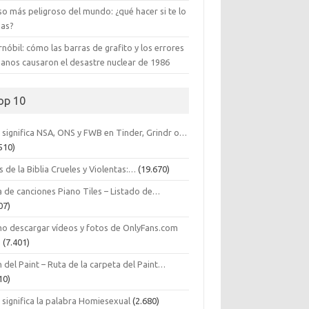
so más peligroso del mundo: ¿qué hacer si te lo
zas?
nóbil: cómo las barras de grafito y los errores
anos causaron el desastre nuclear de 1986
op 10
 significa NSA, ONS y FWB en Tinder, Grindr o…
510)
s de la Biblia Crueles y Violentas:…
(19.670)
a de canciones Piano Tiles – Listado de…
07)
o descargar vídeos y fotos de OnlyFans.com
…
(7.401)
 del Paint – Ruta de la carpeta del Paint…
10)
 significa la palabra Homiesexual
(2.680)