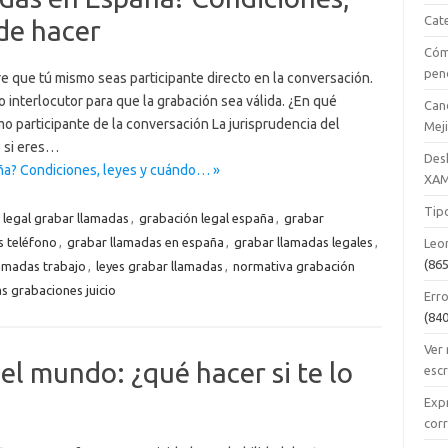
Cat
de hacer
Cóm
pen
e que tú mismo seas participante directo en la conversación.
o interlocutor para que la grabación sea válida. ¿En qué
Can
o participante de la conversación La jurisprudencia del
Mej
 si eres…
Des
aña? Condiciones, leyes y cuándo… »
XA
Tipo
 legal grabar llamadas
,
grabación legal españa
,
grabar
s teléfono
,
grabar llamadas en españa
,
grabar llamadas legales
,
Leo
(865
amadas trabajo
,
leyes grabar llamadas
,
normativa grabación
s grabaciones juicio
Erro
(840
Ver
el mundo: ¿qué hacer si te lo
esc
Expr
cor