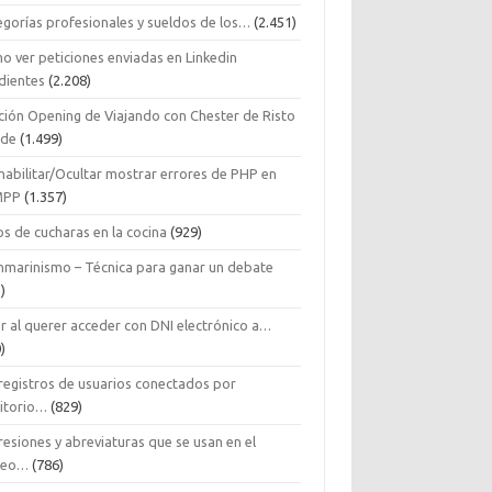
egorías profesionales y sueldos de los…
(2.451)
o ver peticiones enviadas en Linkedin
dientes
(2.208)
ción Opening de Viajando con Chester de Risto
ide
(1.499)
habilitar/Ocultar mostrar errores de PHP en
MPP
(1.357)
s de cucharas en la cocina
(929)
nmarinismo – Técnica para ganar un debate
)
r al querer acceder con DNI electrónico a…
)
 registros de usuarios conectados por
ritorio…
(829)
esiones y abreviaturas que se usan en el
reo…
(786)