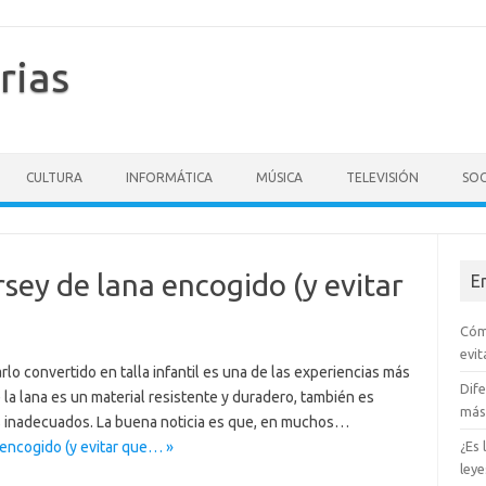
rias
CULTURA
INFORMÁTICA
MÚSICA
TELEVISIÓN
SO
sey de lana encogido (y evitar
E
Cóm
evit
rlo convertido en talla infantil es una de las experiencias más
Dife
 la lana es un material resistente y duradero, también es
más
ctos inadecuados. La buena noticia es que, en muchos…
 encogido (y evitar que… »
¿Es
ley