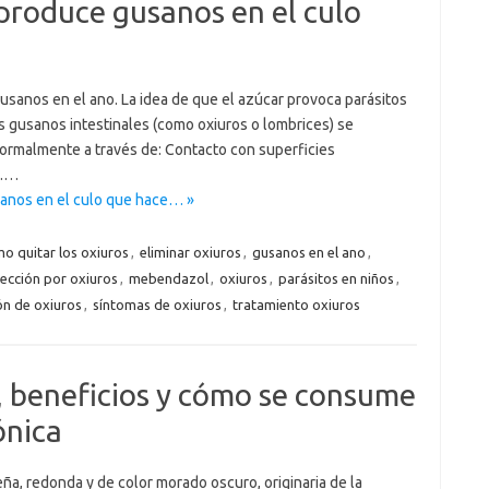
roduce gusanos en el culo
usanos en el ano. La idea de que el azúcar provoca parásitos
 gusanos intestinales (como oxiuros o lombrices) se
 normalmente a través de: Contacto con superficies
).…
anos en el culo que hace… »
o quitar los oxiuros
,
eliminar oxiuros
,
gusanos en el ano
,
fección por oxiuros
,
mebendazol
,
oxiuros
,
parásitos en niños
,
ón de oxiuros
,
síntomas de oxiuros
,
tratamiento oxiuros
n, beneficios y cómo se consume
ónica
eña, redonda y de color morado oscuro, originaria de la