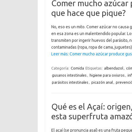
Comer mucho azúcar p
que hace que pique?
No, eso es un mito. Comer azúcar no causa g
en esa zona es un malentendido popular. Los
transmiten por ingerir huevos del parásito,
contaminadas (ropa, ropa de cama, juguetes
Leer más: Comer mucho azúcar produce gus
Categoría:
Comida
Etiquetas:
albendazol
,
cóm
gusanos intestinales
,
higiene para oxiuros
,
in
parásitos intestinales
,
picazón anal
,
prevenci
Qué es el Açaí: orige
esta superfruta amaz
El açaí (se pronuncia asaí) es una fruta pequ