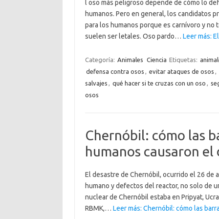
l oso más peligroso depende de cómo lo defi
humanos. Pero en general, los candidatos pr
para los humanos porque es carnívoro y no t
suelen ser letales. Oso pardo…
Leer más: E
Categoría:
Animales
Ciencia
Etiquetas:
animal
defensa contra osos
,
evitar ataques de osos
,
salvajes
,
qué hacer si te cruzas con un oso
,
se
osos
Chernóbil: cómo las ba
humanos causaron el 
El desastre de Chernóbil, ocurrido el 26 de 
humano y defectos del reactor, no solo de un
nuclear de Chernóbil estaba en Pripyat, Ucra
RBMK,…
Leer más: Chernóbil: cómo las barr