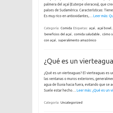
palmera del açaí (Euterpe oleracea), que cre
países de Sudamérica. Características: Tiene
Es muy rico en antioxidantes,…
Leer más: Qu
Categoría:
Comida
Etiquetas:
açaí
,
açaí bowl
beneficios del açaí
,
comida saludable
,
cómo se
con açaí
,
superalimento amazónico
¿Qué es un vierteagua
¿Qué es un vierteaguas? El vierteaguas es un
las ventanas o muros exteriores, generalment
agua de lluvia hacia fuera, evitando que se ac
Suele estar hecho…
Leer más: ¿Qué es un v
Categoría:
Uncategorized