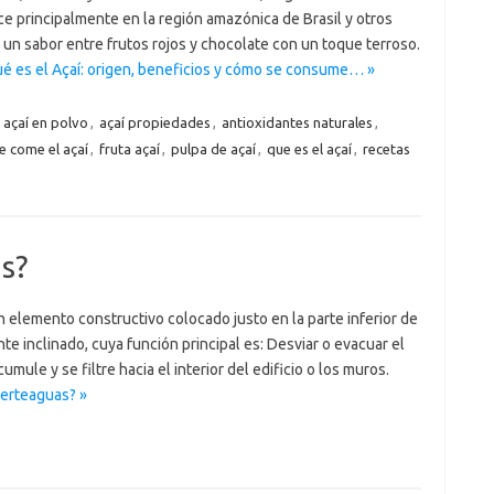
ce principalmente en la región amazónica de Brasil y otros
 un sabor entre frutos rojos y chocolate con un toque terroso.
é es el Açaí: origen, beneficios y cómo se consume… »
,
açaí en polvo
,
açaí propiedades
,
antioxidantes naturales
,
 come el açaí
,
fruta açaí
,
pulpa de açaí
,
que es el açaí
,
recetas
s?
 elemento constructivo colocado justo en la parte inferior de
e inclinado, cuya función principal es: Desviar o evacuar el
umule y se filtre hacia el interior del edificio o los muros.
ierteaguas? »