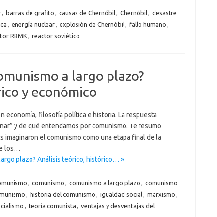
r
,
barras de grafito
,
causas de Chernóbil
,
Chernóbil
,
desastre
ica
,
energía nuclear
,
explosión de Chernóbil
,
fallo humano
,
ctor RBMK
,
reactor soviético
omunismo a largo plazo?
órico y económico
 economía, filosofía política e historia. La respuesta
nar” y de qué entendamos por comunismo. Te resumo
ls imaginaron el comunismo como una etapa final de la
de los…
argo plazo? Análisis teórico, histórico… »
comunismo
,
comunismo
,
comunismo a largo plazo
,
comunismo
comunismo
,
historia del comunismo
,
igualdad social
,
marxismo
,
cialismo
,
teoría comunista
,
ventajas y desventajas del