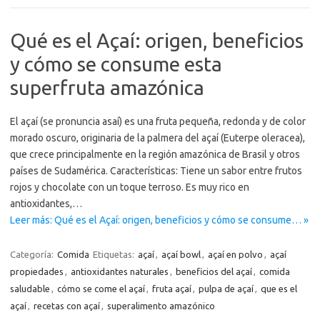
Qué es el Açaí: origen, beneficios
y cómo se consume esta
superfruta amazónica
El açaí (se pronuncia asaí) es una fruta pequeña, redonda y de color
morado oscuro, originaria de la palmera del açaí (Euterpe oleracea),
que crece principalmente en la región amazónica de Brasil y otros
países de Sudamérica. Características: Tiene un sabor entre frutos
rojos y chocolate con un toque terroso. Es muy rico en
antioxidantes,…
Leer más: Qué es el Açaí: origen, beneficios y cómo se consume… »
Categoría:
Comida
Etiquetas:
açaí
,
açaí bowl
,
açaí en polvo
,
açaí
propiedades
,
antioxidantes naturales
,
beneficios del açaí
,
comida
saludable
,
cómo se come el açaí
,
fruta açaí
,
pulpa de açaí
,
que es el
açaí
,
recetas con açaí
,
superalimento amazónico