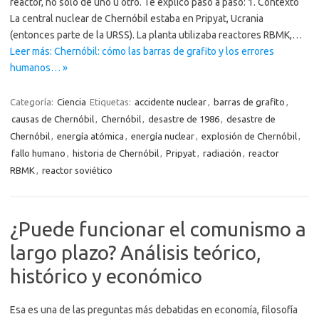
reactor, no solo de uno u otro. Te explico paso a paso: 1. Contexto
La central nuclear de Chernóbil estaba en Pripyat, Ucrania
(entonces parte de la URSS). La planta utilizaba reactores RBMK,…
Leer más: Chernóbil: cómo las barras de grafito y los errores
humanos… »
Categoría:
Ciencia
Etiquetas:
accidente nuclear
,
barras de grafito
,
causas de Chernóbil
,
Chernóbil
,
desastre de 1986
,
desastre de
Chernóbil
,
energía atómica
,
energía nuclear
,
explosión de Chernóbil
,
fallo humano
,
historia de Chernóbil
,
Pripyat
,
radiación
,
reactor
RBMK
,
reactor soviético
¿Puede funcionar el comunismo a
largo plazo? Análisis teórico,
histórico y económico
Esa es una de las preguntas más debatidas en economía, filosofía