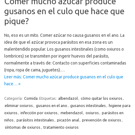
Comer mucho azúcar produce
gusanos en el culo que hace que
pique?
No, eso es un mito. Comer azúcar no causa gusanos en el ano. La
idea de que el azúcar provoca parásitos en esa zona es un
malentendido popular. Los gusanos intestinales (como oxiuros o
lombrices) se transmiten por ingerir huevos del parásito,
normalmente a través de: Contacto con superficies contaminadas
(ropa, ropa de cama, juguetes).…
Leer más: Comer mucho azúcar produce gusanos en el culo que
hace… »
Categoría:
Comida
Etiquetas:
albendazol
,
cómo quitar los oxiuros
,
eliminar oxiuros
,
gusanos en el ano
,
gusanos intestinales
,
higiene para
oxiuros
,
infección por oxiuros
,
mebendazol
,
oxiuros
,
parásitos en
niños
,
parásitos intestinales
,
picazón anal
,
prevención de oxiuros
,
síntomas de oxiuros
,
tratamiento oxiuros