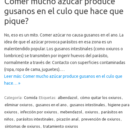
Comer mucho azúcar produce
gusanos en el culo que hace que
pique?
No, eso es un mito. Comer azúcar no causa gusanos en el ano. La
idea de que el azúcar provoca parásitos en esa zona es un
malentendido popular. Los gusanos intestinales (como oxiuros o
lombrices) se transmiten por ingerir huevos del parásito,
normalmente a través de: Contacto con superficies contaminadas
(ropa, ropa de cama, juguetes).…
Leer más: Comer mucho azúcar produce gusanos en el culo que
hace… »
Categoría:
Comida
Etiquetas:
albendazol
,
cómo quitar los oxiuros
,
eliminar oxiuros
,
gusanos en el ano
,
gusanos intestinales
,
higiene para
oxiuros
,
infección por oxiuros
,
mebendazol
,
oxiuros
,
parásitos en
niños
,
parásitos intestinales
,
picazón anal
,
prevención de oxiuros
,
síntomas de oxiuros
,
tratamiento oxiuros