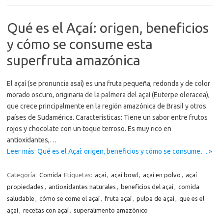
Qué es el Açaí: origen, beneficios
y cómo se consume esta
superfruta amazónica
El açaí (se pronuncia asaí) es una fruta pequeña, redonda y de color
morado oscuro, originaria de la palmera del açaí (Euterpe oleracea),
que crece principalmente en la región amazónica de Brasil y otros
países de Sudamérica. Características: Tiene un sabor entre frutos
rojos y chocolate con un toque terroso. Es muy rico en
antioxidantes,…
Leer más: Qué es el Açaí: origen, beneficios y cómo se consume… »
Categoría:
Comida
Etiquetas:
açaí
,
açaí bowl
,
açaí en polvo
,
açaí
propiedades
,
antioxidantes naturales
,
beneficios del açaí
,
comida
saludable
,
cómo se come el açaí
,
fruta açaí
,
pulpa de açaí
,
que es el
açaí
,
recetas con açaí
,
superalimento amazónico