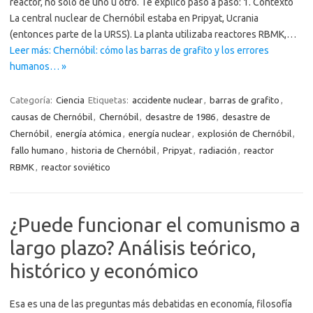
reactor, no solo de uno u otro. Te explico paso a paso: 1. Contexto
La central nuclear de Chernóbil estaba en Pripyat, Ucrania
(entonces parte de la URSS). La planta utilizaba reactores RBMK,…
Leer más: Chernóbil: cómo las barras de grafito y los errores
humanos… »
Categoría:
Ciencia
Etiquetas:
accidente nuclear
,
barras de grafito
,
causas de Chernóbil
,
Chernóbil
,
desastre de 1986
,
desastre de
Chernóbil
,
energía atómica
,
energía nuclear
,
explosión de Chernóbil
,
fallo humano
,
historia de Chernóbil
,
Pripyat
,
radiación
,
reactor
RBMK
,
reactor soviético
¿Puede funcionar el comunismo a
largo plazo? Análisis teórico,
histórico y económico
Esa es una de las preguntas más debatidas en economía, filosofía