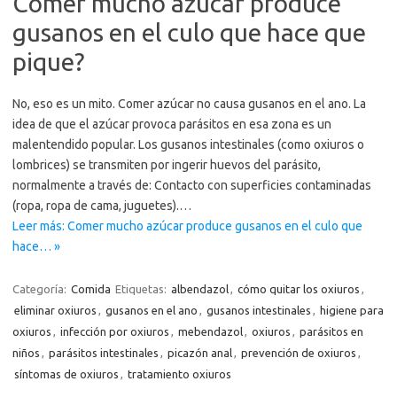
Comer mucho azúcar produce
gusanos en el culo que hace que
pique?
No, eso es un mito. Comer azúcar no causa gusanos en el ano. La
idea de que el azúcar provoca parásitos en esa zona es un
malentendido popular. Los gusanos intestinales (como oxiuros o
lombrices) se transmiten por ingerir huevos del parásito,
normalmente a través de: Contacto con superficies contaminadas
(ropa, ropa de cama, juguetes).…
Leer más: Comer mucho azúcar produce gusanos en el culo que
hace… »
Categoría:
Comida
Etiquetas:
albendazol
,
cómo quitar los oxiuros
,
eliminar oxiuros
,
gusanos en el ano
,
gusanos intestinales
,
higiene para
oxiuros
,
infección por oxiuros
,
mebendazol
,
oxiuros
,
parásitos en
niños
,
parásitos intestinales
,
picazón anal
,
prevención de oxiuros
,
síntomas de oxiuros
,
tratamiento oxiuros