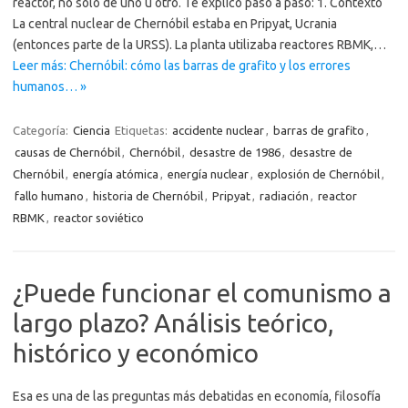
reactor, no solo de uno u otro. Te explico paso a paso: 1. Contexto
La central nuclear de Chernóbil estaba en Pripyat, Ucrania
(entonces parte de la URSS). La planta utilizaba reactores RBMK,…
Leer más: Chernóbil: cómo las barras de grafito y los errores
humanos… »
Categoría:
Ciencia
Etiquetas:
accidente nuclear
,
barras de grafito
,
causas de Chernóbil
,
Chernóbil
,
desastre de 1986
,
desastre de
Chernóbil
,
energía atómica
,
energía nuclear
,
explosión de Chernóbil
,
fallo humano
,
historia de Chernóbil
,
Pripyat
,
radiación
,
reactor
RBMK
,
reactor soviético
¿Puede funcionar el comunismo a
largo plazo? Análisis teórico,
histórico y económico
Esa es una de las preguntas más debatidas en economía, filosofía