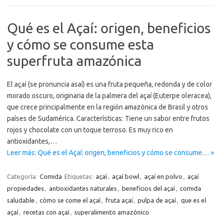
Qué es el Açaí: origen, beneficios
y cómo se consume esta
superfruta amazónica
El açaí (se pronuncia asaí) es una fruta pequeña, redonda y de color
morado oscuro, originaria de la palmera del açaí (Euterpe oleracea),
que crece principalmente en la región amazónica de Brasil y otros
países de Sudamérica. Características: Tiene un sabor entre frutos
rojos y chocolate con un toque terroso. Es muy rico en
antioxidantes,…
Leer más: Qué es el Açaí: origen, beneficios y cómo se consume… »
Categoría:
Comida
Etiquetas:
açaí
,
açaí bowl
,
açaí en polvo
,
açaí
propiedades
,
antioxidantes naturales
,
beneficios del açaí
,
comida
saludable
,
cómo se come el açaí
,
fruta açaí
,
pulpa de açaí
,
que es el
açaí
,
recetas con açaí
,
superalimento amazónico