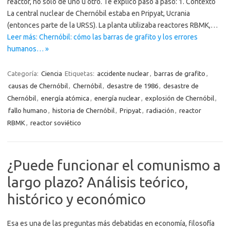
reactor, no solo de uno u otro. Te explico paso a paso: 1. Contexto
La central nuclear de Chernóbil estaba en Pripyat, Ucrania
(entonces parte de la URSS). La planta utilizaba reactores RBMK,…
Leer más: Chernóbil: cómo las barras de grafito y los errores
humanos… »
Categoría:
Ciencia
Etiquetas:
accidente nuclear
,
barras de grafito
,
causas de Chernóbil
,
Chernóbil
,
desastre de 1986
,
desastre de
Chernóbil
,
energía atómica
,
energía nuclear
,
explosión de Chernóbil
,
fallo humano
,
historia de Chernóbil
,
Pripyat
,
radiación
,
reactor
RBMK
,
reactor soviético
¿Puede funcionar el comunismo a
largo plazo? Análisis teórico,
histórico y económico
Esa es una de las preguntas más debatidas en economía, filosofía