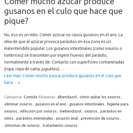
Comer mucho azúcar produce
gusanos en el culo que hace que
pique?
No, eso es un mito. Comer azúcar no causa gusanos en el ano. La
idea de que el azúcar provoca parásitos en esa zona es un
malentendido popular. Los gusanos intestinales (como oxiuros o
lombrices) se transmiten por ingerir huevos del parásito,
normalmente a través de: Contacto con superficies contaminadas
(ropa, ropa de cama, juguetes).…
Leer más: Comer mucho azúcar produce gusanos en el culo que
hace… »
Categoría:
Comida
Etiquetas:
albendazol
,
cómo quitar los oxiuros
,
eliminar oxiuros
,
gusanos en el ano
,
gusanos intestinales
,
higiene para
oxiuros
,
infección por oxiuros
,
mebendazol
,
oxiuros
,
parásitos en
niños
,
parásitos intestinales
,
picazón anal
,
prevención de oxiuros
,
síntomas de oxiuros
,
tratamiento oxiuros