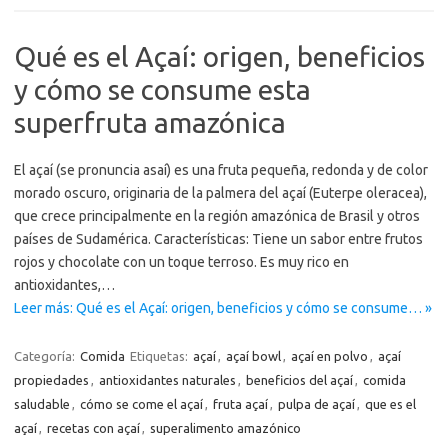
Qué es el Açaí: origen, beneficios
y cómo se consume esta
superfruta amazónica
El açaí (se pronuncia asaí) es una fruta pequeña, redonda y de color
morado oscuro, originaria de la palmera del açaí (Euterpe oleracea),
que crece principalmente en la región amazónica de Brasil y otros
países de Sudamérica. Características: Tiene un sabor entre frutos
rojos y chocolate con un toque terroso. Es muy rico en
antioxidantes,…
Leer más: Qué es el Açaí: origen, beneficios y cómo se consume… »
Categoría:
Comida
Etiquetas:
açaí
,
açaí bowl
,
açaí en polvo
,
açaí
propiedades
,
antioxidantes naturales
,
beneficios del açaí
,
comida
saludable
,
cómo se come el açaí
,
fruta açaí
,
pulpa de açaí
,
que es el
açaí
,
recetas con açaí
,
superalimento amazónico