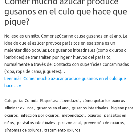
Comer mucho azúcar produce
gusanos en el culo que hace que
pique?
No, eso es un mito. Comer azúcar no causa gusanos en el ano. La
idea de que el azúcar provoca parásitos en esa zona es un
malentendido popular. Los gusanos intestinales (como oxiuros o
lombrices) se transmiten por ingerir huevos del parásito,
normalmente a través de: Contacto con superficies contaminadas
(ropa, ropa de cama, juguetes).…
Leer más: Comer mucho azúcar produce gusanos en el culo que
hace… »
Categoría:
Comida
Etiquetas:
albendazol
,
cómo quitar los oxiuros
,
eliminar oxiuros
,
gusanos en el ano
,
gusanos intestinales
,
higiene para
oxiuros
,
infección por oxiuros
,
mebendazol
,
oxiuros
,
parásitos en
niños
,
parásitos intestinales
,
picazón anal
,
prevención de oxiuros
,
síntomas de oxiuros
,
tratamiento oxiuros