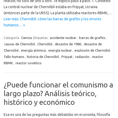
reactor, no solo de uno u otro. Te explico paso a paso: 1. Contexto
La central nuclear de Chernóbil estaba en Pripyat, Ucrania
(entonces parte de la URSS). La planta utilizaba reactores RBMK,…
Leer más: Chernóbil: cómo las barras de grafito y los errores
humanos… »
Categoría:
Ciencia
Etiquetas:
accidente nuclear
,
barras de grafito
,
causas de Chernóbil
,
Chernóbil
,
desastre de 1986
,
desastre de
Chernóbil
,
energía atómica
,
energía nuclear
,
explosión de Chernóbil
,
fallo humano
,
historia de Chernóbil
,
Pripyat
,
radiación
,
reactor
RBMK
,
reactor soviético
¿Puede funcionar el comunismo a
largo plazo? Análisis teórico,
histórico y económico
Esa es una de las preguntas más debatidas en economía, filosofía