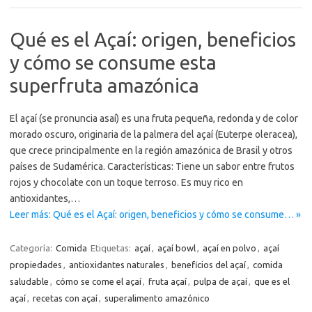
Qué es el Açaí: origen, beneficios
y cómo se consume esta
superfruta amazónica
El açaí (se pronuncia asaí) es una fruta pequeña, redonda y de color
morado oscuro, originaria de la palmera del açaí (Euterpe oleracea),
que crece principalmente en la región amazónica de Brasil y otros
países de Sudamérica. Características: Tiene un sabor entre frutos
rojos y chocolate con un toque terroso. Es muy rico en
antioxidantes,…
Leer más: Qué es el Açaí: origen, beneficios y cómo se consume… »
Categoría:
Comida
Etiquetas:
açaí
,
açaí bowl
,
açaí en polvo
,
açaí
propiedades
,
antioxidantes naturales
,
beneficios del açaí
,
comida
saludable
,
cómo se come el açaí
,
fruta açaí
,
pulpa de açaí
,
que es el
açaí
,
recetas con açaí
,
superalimento amazónico